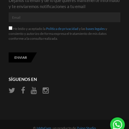
Déjanos tu email y de lo que quieres mantenerte informado
y te enviaremos notificaciones a tu email
Email
He
He leído y aceptado la
Política de privacidad
y las
bases legales
y
leído
consiento y autorizo de forma expresa el tratamiento de mis datos
y
conforme a la consulta realizada.
aceptado
la
Política
de
ENVIAR
privacidad
y
las
bases
SÍGUENOS EN
legales
y
consiento
y
autorizo
de
forma
expresa
el
tratamiento
©
IsMyGym
, un producto de
Zuinq Studio