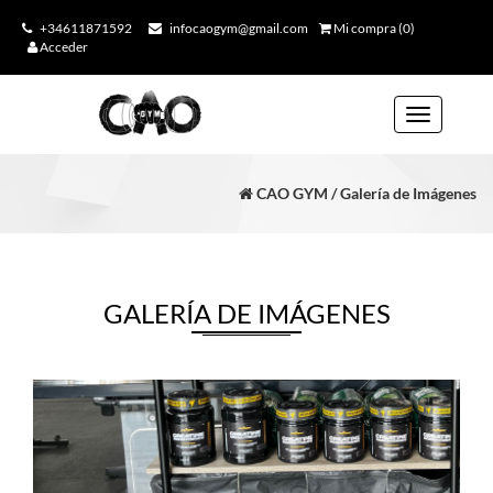
+34611871592
infocaogym@gmail.com
Mi compra (0)
Acceder
Toggle
navigation
CAO GYM / Galería de Imágenes
GALERÍA DE IMÁGENES